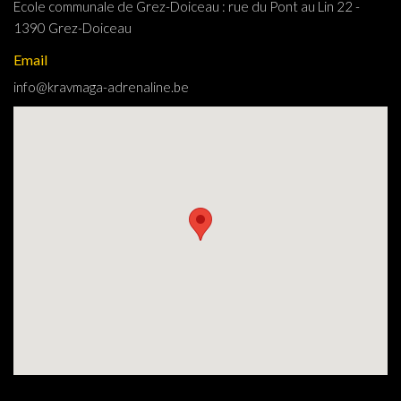
Ecole communale de Grez-Doiceau : rue du Pont au Lin 22 -
1390 Grez-Doiceau
Email
info
@
kravmaga-adrenaline
.
be