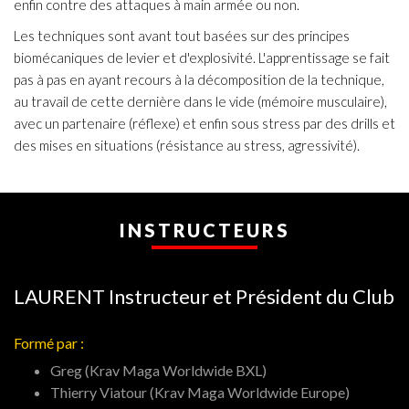
enfin contre des attaques à main armée ou non.
Les techniques sont avant tout basées sur des principes
biomécaniques de levier et d'explosivité. L'apprentissage se fait
pas à pas en ayant recours à la décomposition de la technique,
au travail de cette dernière dans le vide (mémoire musculaire),
avec un partenaire (réflexe) et enfin sous stress par des drills et
des mises en situations (résistance au stress, agressivité).
INSTRUCTEURS
LAURENT Instructeur et Président du Club
Formé par :
Greg (Krav Maga Worldwide BXL)
Thierry Viatour (Krav Maga Worldwide Europe)