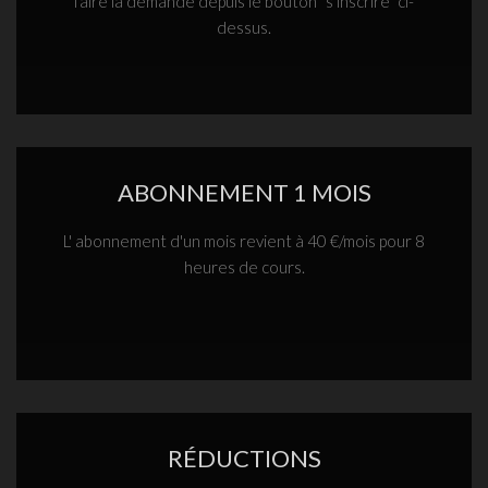
faire la demande depuis le bouton "s'inscrire" ci-
dessus.
ABONNEMENT 1 MOIS
L' abonnement d'un mois revient à 40 €/mois pour 8
heures de cours.
RÉDUCTIONS